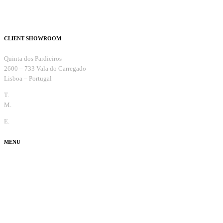
CLIENT SHOWROOM
Quinta dos Pardieiros
2600 – 733 Vala do Carregado
Lisboa – Portugal
T.
+351 263 099 732
M.
+351 965 810 370
E.
info@thecaradviser.pt
MENU
Test Drive
Fun
Ouvi Dizer
Usados