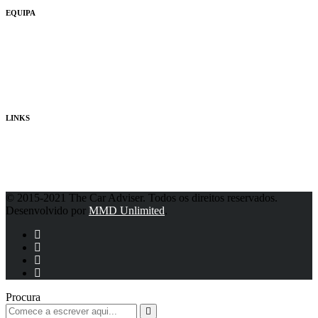
EQUIPA
Quem Somos
Consultores
Publicidade
LINKS
Política de Privacidade
© 2015-2021 The Car Adviser. Todos os direitos reservados.
Desenvolvido por
MMD Unlimited
.
Procura