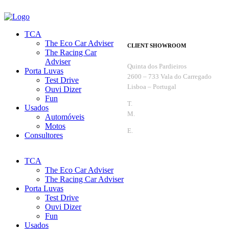
TCA
The Eco Car Adviser
CLIENT SHOWROOM
The Racing Car
Adviser
Quinta dos Pardieiros
Porta Luvas
2600 – 733 Vala do Carregado
Test Drive
Lisboa – Portugal
Ouvi Dizer
Fun
T.
+351 263 099 732
Usados
M.
+351 965 810 370
Automóveis
Motos
E.
info@thecaradviser.pt
Consultores
TCA
The Eco Car Adviser
The Racing Car Adviser
Porta Luvas
Test Drive
Ouvi Dizer
Fun
Usados