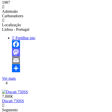
1987
Admissão
Carburadores
Localização
Lisboa - Portugal
Partilhar isto
Facebook
Mastodon
Email
Share
Ver mais
4
7.000€
Ducati 750SS
Segmento