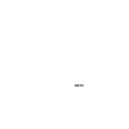
MENU
Test Drive
Fun
Ouvi Dizer
Usados