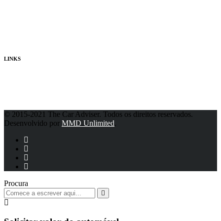
Quem Somos
Consultores
Publicidade
LINKS
Política de Privacidade
© 2015-2021 The Car Adviser. Todos os direitos reservados.
Desenvolvido por
MMD Unlimited
.
Procura