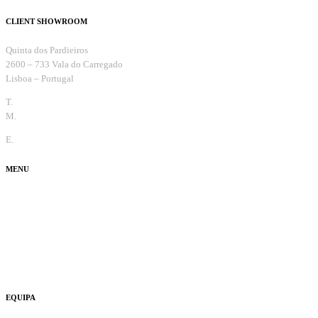
CLIENT SHOWROOM
Quinta dos Pardieiros
2600 – 733 Vala do Carregado
Lisboa – Portugal
T.
+351 263 099 732
M.
+351 965 810 370
E.
info@thecaradviser.pt
MENU
Test Drive
Fun
Ouvi Dizer
Usados
EQUIPA