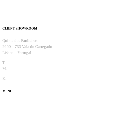
CLIENT SHOWROOM
Quinta dos Pardieiros
2600 – 733 Vala do Carregado
Lisboa – Portugal
T.
+351 263 099 732
M.
+351 965 810 370
E.
info@thecaradviser.pt
MENU
Test Drive
Fun
Ouvi Dizer
Usados