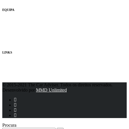
EQUIPA
Quem Somos
Consultores
Publicidade
LINKS
Política de Privacidade
© 2015-2021 The Car Adviser. Todos os direitos reservados.
Desenvolvido por
MMD Unlimited
.
Procura