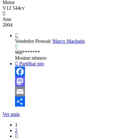
Motor
V12 544cv
Ano
2004
Vendedor Pessoal:
Marco Machado
968*******
Mostrar número
Partilhar isto
Facebook
Mastodon
Email
Share
Ver mais
1
2