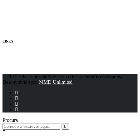
Quem Somos
Consultores
Publicidade
LINKS
Política de Privacidade
© 2015-2021 The Car Adviser. Todos os direitos reservados.
Desenvolvido por
MMD Unlimited
.
Procura