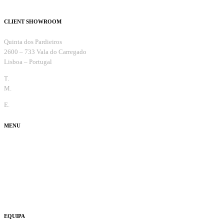
CLIENT SHOWROOM
Quinta dos Pardieiros
2600 – 733 Vala do Carregado
Lisboa – Portugal
T.
+351 263 099 732
M.
+351 965 810 370
E.
info@thecaradviser.pt
MENU
Test Drive
Fun
Ouvi Dizer
Usados
EQUIPA