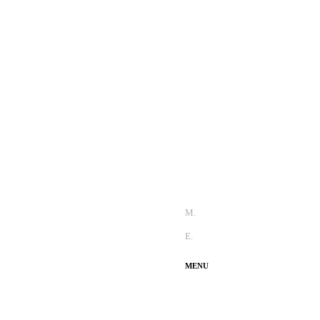
M.
+351 965 810 370
E.
info@thecaradviser.pt
MENU
Test Drive
Fun