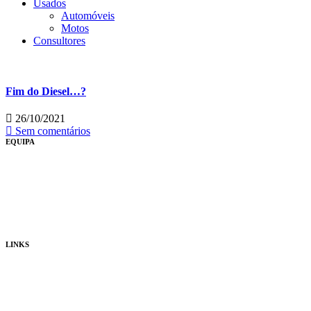
Usados
Automóveis
Motos
Consultores
Fim do Diesel…?
26/10/2021
Sem comentários
EQUIPA
Quem Somos
Consultores
Publicidade
LINKS
Política de Privacidade