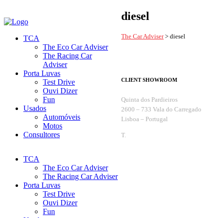
diesel
The Car Adviser
>
diesel
TCA
The Eco Car Adviser
The Racing Car
Adviser
Porta Luvas
CLIENT SHOWROOM
Test Drive
Ouvi Dizer
Fun
Quinta dos Pardieiros
Usados
2600 – 733 Vala do Carregado
Automóveis
Lisboa – Portugal
Motos
Consultores
T.
+351 263 099 732
TCA
The Eco Car Adviser
The Racing Car Adviser
Porta Luvas
Test Drive
Ouvi Dizer
Fun