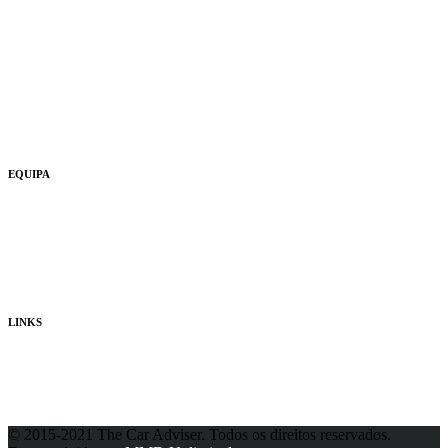
Test Drive
Fun
Ouvi Dizer
Usados
EQUIPA
Quem Somos
Consultores
Publicidade
LINKS
Política de Privacidade
© 2015-2021 The Car Adviser. Todos os direitos reservados.