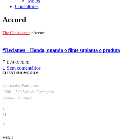
Motos
Consultores
Accord
The Car Adviser
>
Accord
#Reclames – Honda, quando o filme suplanta o produto
07/02/2020
Sem comentários
CLIENT SHOWROOM
Quinta dos Pardieiros
2600 – 733 Vala do Carregado
Lisboa – Portugal
T.
+351 263 099 732
M.
+351 965 810 370
E.
info@thecaradviser.pt
MENU