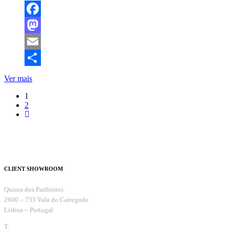
Facebook
Mastodon
Email
Share
Ver mais
1
2
CLIENT SHOWROOM
Quinta dos Pardieiros
2600 – 733 Vala do Carregado
Lisboa – Portugal
T.
+351 263 099 732