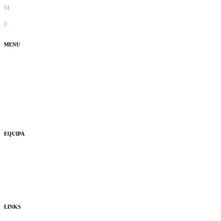
M.
+351 965 810 370
E.
info@thecaradviser.pt
MENU
Test Drive
Fun
Ouvi Dizer
Usados
EQUIPA
Quem Somos
Consultores
Publicidade
LINKS